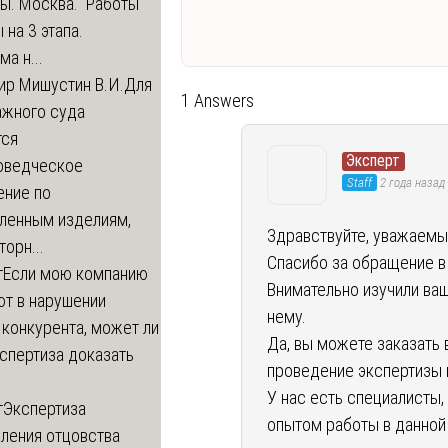
ры. Москва. Работы
 на 3 этапа.
а н...
ир Мишустин В.И.
Для
1 Answers
ажного суда
тся
Эксперт
оведческое
Staff
2 года назад
ение по
вленным изделиям,
Здравствуйте, уважаемы
орн...
Спасибо за обращение в
т
Если мою компанию
Внимательно изучили ваш
ют в нарушении
нему.
 конкурента, может ли
Да, вы можете заказать
спертиза доказать
проведение экспертизы 
У нас есть специалисты
т
Экспертиза
опытом работы в данной
ления отцовства