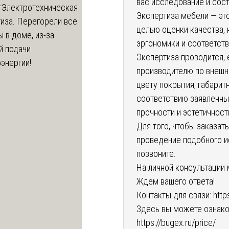
вас исследование и сос
т
Электротехническая
Экспертиза мебели — эт
иза. Перегорели все
целью оценки качества, 
 в доме, из-за
эргономики и соответст
й подачи
Экспертиза проводится, 
энергии!
производителю по внешне
цвету покрытия, габарит
соответствию заявленны
прочности и эстетичност
Для того, чтобы заказа
проведение подобного и
позвоните.
На личной консультации
Ждем вашего ответа!
Контакты для связи:
http
Здесь вы можете ознако
https://bugex.ru/price/