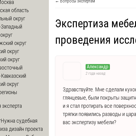
← Вопросы экспертам
Москва
ская область
льный округ
Экспертиза мебе
-Западный
округ
проведения исс
жский округ
ий округ
кий округ
Александр
восточный
2 года назад
-Кавказский
ий округ
Здравствуйте. Мне сделали кухо
регионы
глянцевые, были покрыты защитн
 эксперта
и я стал протирать все поверхно
тряпки появились разводы и цара
т
Нужна судебная
вас экспертизу мебели?
иза дизайн проекта