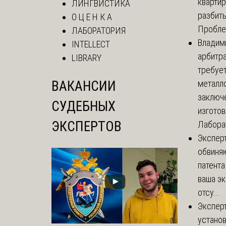
кварти
ЛИНГВИСТИКА
разбиты
О Ц Е Н К А
Проблем
ЛАБОРАТОРИЯ
Владим
INTELLECT
арбитр
LIBRARY
требуе
ВАКАНСИИ
металл
заключ
СУДЕБНЫХ
изгото
ЭКСПЕРТОВ
Лаборат
Экспер
обвиня
патента
ваша эк
отсу...
Экспер
установ