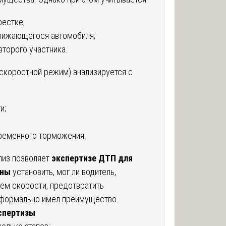
рестке;
лижающегося автомобиля;
торого участника.
 (скоростной режим) анализируется с
и;
ременного торможения.
лиз позволяет
экспертизе ДТП для
ины
установить, мог ли водитель,
м скорости, предотвратить
 формально имел преимущество.
спертизы