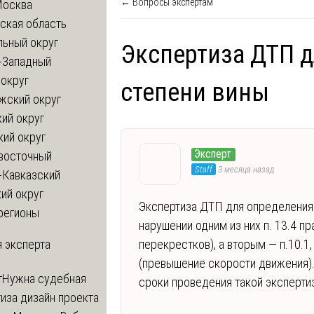
← Вопросы экспертам
Москва
ская область
льный округ
Экспертиза ДТП 
-Западный
округ
степени вины
жский округ
ий округ
кий округ
Эксперт
восточный
Staff
3 месяца назад
-Кавказский
ий округ
Экспертиза ДТП для определения 
регионы
нарушении одним из них п. 13.4 п
 эксперта
перекрестков), а вторым — п.10.1
(превышение скорости движения).
т
Нужна судебная
сроки проведения такой эксперти
иза дизайн проекта