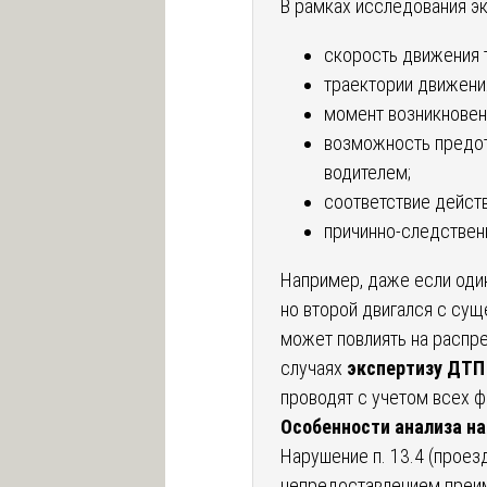
В рамках исследования э
скорость движения 
траектории движени
момент возникновен
возможность предо
водителем;
соответствие дейст
причинно-следствен
Например, даже если один
но второй двигался с су
может повлиять на распре
случаях
экспертизу ДТП
проводят с учетом всех ф
Особенности анализа нар
Нарушение п. 13.4 (проез
непредоставлением преим