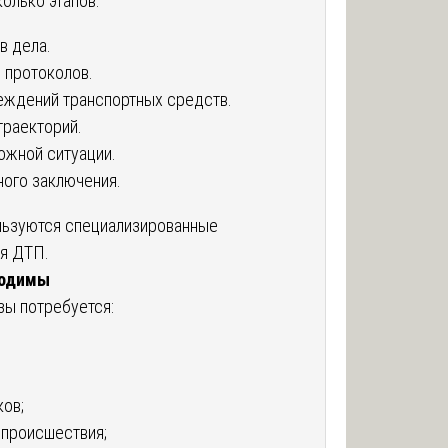
олько этапов:
в дела.
 протоколов.
ждений транспортных средств.
траекторий.
жной ситуации.
ного заключения.
льзуются специализированные
я ДТП.
ходимы
зы потребуется:
ков;
 происшествия;