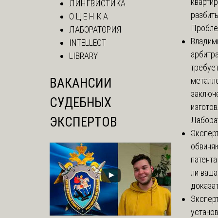
кварти
ЛИНГВИСТИКА
разбиты
О Ц Е Н К А
Проблем
ЛАБОРАТОРИЯ
Владим
INTELLECT
арбитр
LIBRARY
требуе
ВАКАНСИИ
металл
заключ
СУДЕБНЫХ
изгото
ЭКСПЕРТОВ
Лаборат
Экспер
обвиня
патента
ли ваша
доказат
Экспер
установ