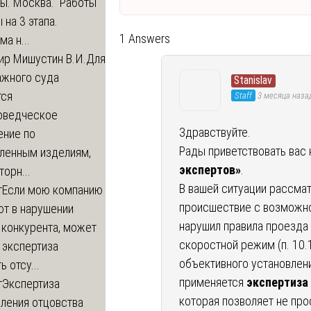
ры. Москва. Работы
 на 3 этапа.
1 Answers
а н...
ир Мишустин В.И.
Для
ажного суда
Stanislav
тся
Staff
3 месяца наза
оведческое
Здравствуйте.
ение по
Рады приветствовать вас 
вленным изделиям,
экспертов»
.
орн...
В вашей ситуации рассма
т
Если мою компанию
происшествие с возможно
ют в нарушении
нарушил правила проезда 
 конкурента, может
скоростной режим (п. 10.
 экспертиза
объективного установлени
ь отсу...
применяется
экспертиза
т
Экспертиза
которая позволяет не про
ления отцовства