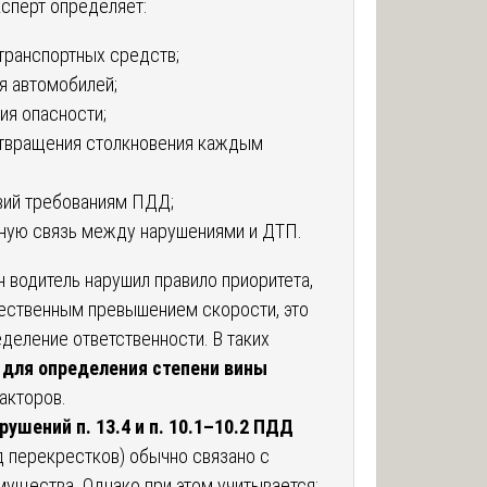
ксперт определяет:
транспортных средств;
я автомобилей;
ия опасности;
твращения столкновения каждым
вий требованиям ПДД;
ную связь между нарушениями и ДТП.
 водитель нарушил правило приоритета,
щественным превышением скорости, это
деление ответственности. В таких
 для определения степени вины
акторов.
ушений п. 13.4 и п. 10.1–10.2 ПДД
д перекрестков) обычно связано с
ущества. Однако при этом учитывается: