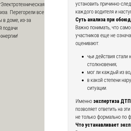
установить причинно-сле
т
Электротехническая
каждого водителя и наст
иза. Перегорели все
Суть анализа при обою
 в доме, из-за
Важно понимать, что само
й подачи
участников еще не означа
энергии!
оценивают:
чьи действия стали
столкновения;
мог ли каждый из в
в какой степени нар
ситуации.
Именно
экспертиза ДТП
позволяет ответить на эти
не только формально по ф
Что устанавливает экс