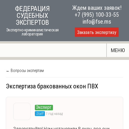
Skip
Ждем ваших заявок!
ФЕДЕРАЦИЯ
to
+7 (995) 100-33-55
СУДЕБНЫХ
content
info@fse.ms
ЭКСПЕРТОВ
Экспертно-криминалистическая
Заказать экспертизу
лаборатория
МЕНЮ
← Вопросы экспертам
Экспертиза бракованных окон ПВХ
Эксперт
Staff
1 год назад
Здравствуйте! Нам установили 8 окон, все они